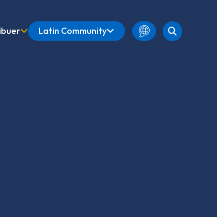
ibuer
Latin Community
French
Amharic
English
Spanish