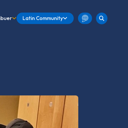
ibuer
Latin Community
French
Amharic
English
Spanish