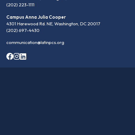
(202) 223-1111
Campus Anna Julia Cooper
4301 Harewood Rd. NE, Washington, DC 20017
(202) 697-4430
communication@latinpcs.org
Contact
Transparence
Carrières
© 2026 Washington Latin PCS. •
politique de confidentialité
•
Conception du site Web de l'école par openbox9