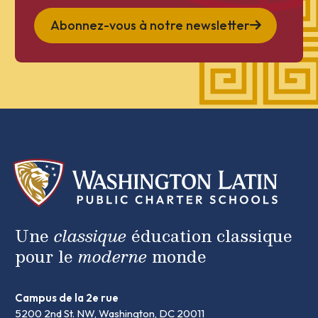
Abonnez-vous à notre newsletter
Une
classique
éducation classique
pour le
moderne
monde
Campus de la 2e rue
5200 2nd St. NW, Washington, DC 20011