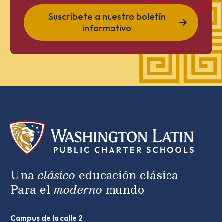
Suscríbete a nuestro boletín
informativo
Una
clásico
educación clásica
Para el
moderno
mundo
Campus de la calle 2