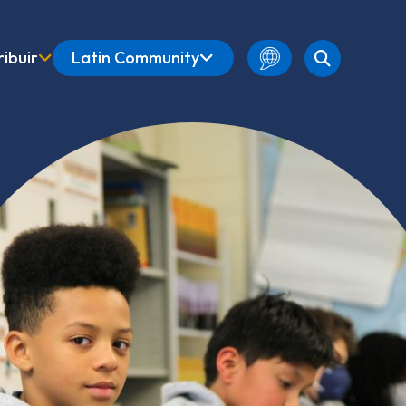
ibuir
Latin Community
Spanish
Amharic
English
French