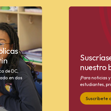
blicas
Suscrías
tin
nuestro 
ca de DC,
grado en dos
¡Para noticias 
estudiantes, p
Suscríbete a