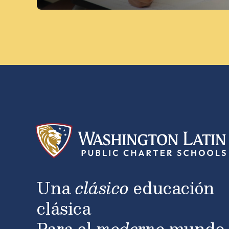
Una
clásico
educación
clásica
Para el
moderno
mundo