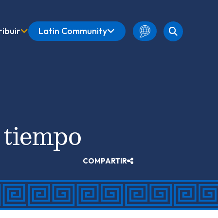
ibuir
Latin Community
Spanish
Amharic
English
French
l tiempo
COMPARTIR