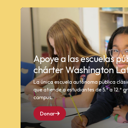
Apoye a las escuelas pú
chárter Washington La
La única escuela autónoma pública clási
que atiende a estudiantes de 5.º a 12.º 
campus.
Donar