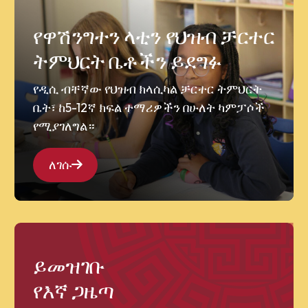
የዋሽንግተን ላቲን የህዝብ ቻርተር
ትምህርት ቤቶችን ይደግፉ
የዲሲ ብቸኛው የህዝብ ክላሲካል ቻርተር ትምህርት
ቤት፣ ከ5-12ኛ ክፍል ተማሪዎችን በሁለት ካምፓሶች
የሚያገለግል።
ለገሱ
ይመዝገቡ
የእኛ ጋዜጣ