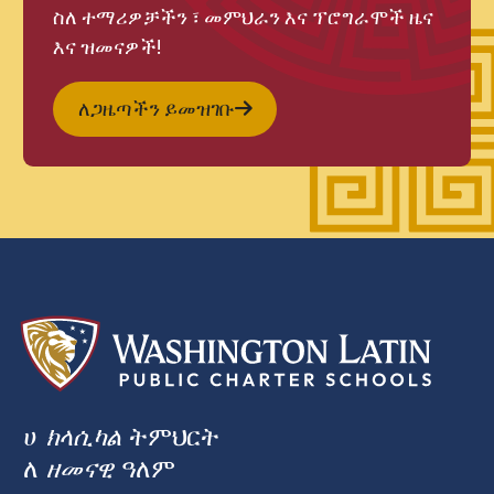
ስለ ተማሪዎቻችን ፣ መምህራን እና ፕሮግራሞች ዜና
እና ዝመናዎች!
ለጋዜጣችን ይመዝገቡ
ሀ
ክላሲካል
ትምህርት
ለ
ዘመናዊ
ዓለም