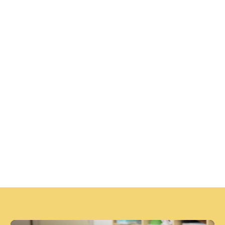
የXX ክብረ በዓል ገጽን ይጎብኙ