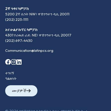
2ኛ ጎዳና ካምፓስ
5200 2ኛ ሴንት NW፣ ዋሽንግተን ዲሲ 20011
(202) 223-1111
አና ሁልያ ኩፐር ካምፓስ
4301 ሃሪዉድ ራድ. NE፣ ዋሽንግተን ዲሲ 20017
(202) 697-4430
Communication@latinpcs.org
ተገናኝ
ግልጽነት
ሙያዎች
© 2026 የዋሽንግተን ላቲን ፒሲኤስ። •
የግላዊነት ፖሊሲ
•