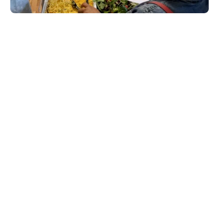
ለክስተቶችዎ ይመዝገቡ!