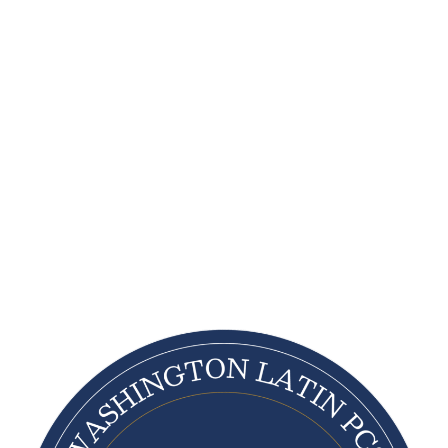
የተመራቂዎች የእውቂያ ቅጽን ይሙሉ