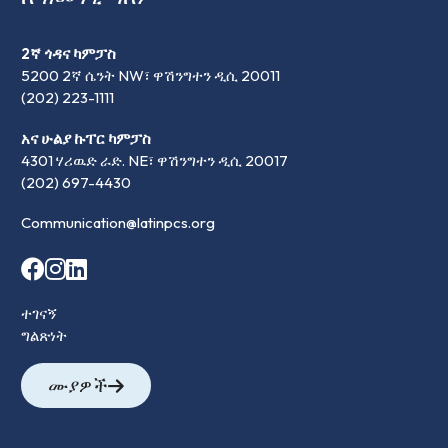
2ኛ ጎዳና ካምፓስ
5200 2ኛ ሴንት NW፣ ዋሽንግተን ዲሲ 20011
(202) 223-1111
አና ሁልያ ኩፐር ካምፓስ
4301 ሃሪዉድ ራድ. NE፣ ዋሽንግተን ዲሲ 20017
(202) 697-4430
Communication@latinpcs.org
ተገናኝ
ግልጽነት
ሙያዎች