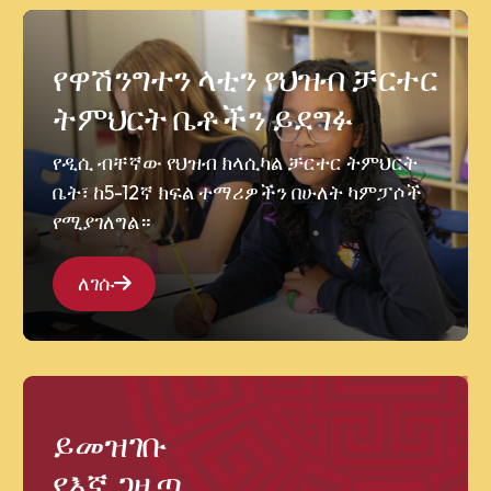
የዋሽንግተን ላቲን የህዝብ ቻርተር
ትምህርት ቤቶችን ይደግፉ
የዲሲ ብቸኛው የህዝብ ክላሲካል ቻርተር ትምህርት
ቤት፣ ከ5-12ኛ ክፍል ተማሪዎችን በሁለት ካምፓሶች
የሚያገለግል።
ለገሱ
ይመዝገቡ
የእኛ ጋዜጣ