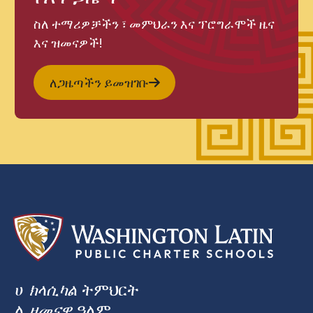
ስለ ተማሪዎቻችን ፣ መምህራን እና ፕሮግራሞች ዜና
እና ዝመናዎች!
ለጋዜጣችን ይመዝገቡ
ሀ
ክላሲካል
ትምህርት
ለ
ዘመናዊ
ዓለም