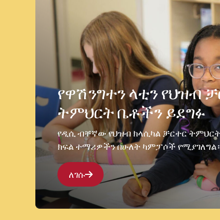
የዋሽንግተን ላቲን የህዝብ 
ትምህርት ቤቶችን ይደግፉ
የዲሲ ብቸኛው የህዝብ ክላሲካል ቻርተር ትምህርት 
ክፍል ተማሪዎችን በሁለት ካምፓሶች የሚያገለግል
ለገሱ