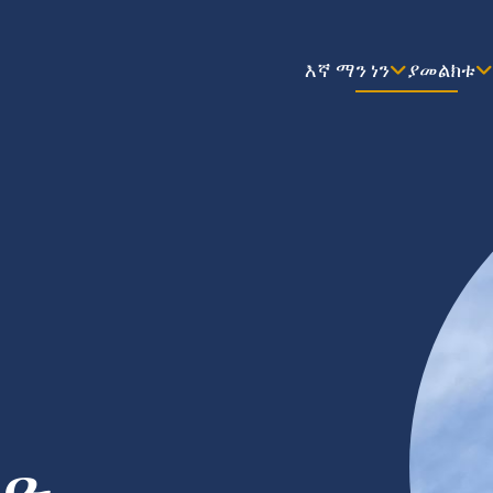
እኛ ማን ነን
ያመልክቱ
ርድ