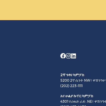
2ኛ ጎዳና ካምፓስ
5200 2ኛ ሴንት NW፣ ዋሽንግተን
(202) 223-1111
አና ሁልያ ኩፐር ካምፓስ
4301 ሃሪዉድ ራድ. NE፣ ዋሽንግ