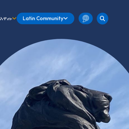
አዋጡ
Latin Community
Amharic
English
French
Spanish