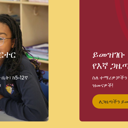
ቻርተር
ይመዝገቡ
የእኛ ጋዜ
ቤት፣ ከ5-12ኛ
ስለ ተማሪዎቻችን 
።
ዝመናዎች!
ለጋዜጣችን ይ