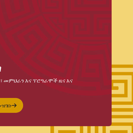
ጣ
፣ መምህራን እና ፕሮግራሞች ዜና እና
መዝገቡ