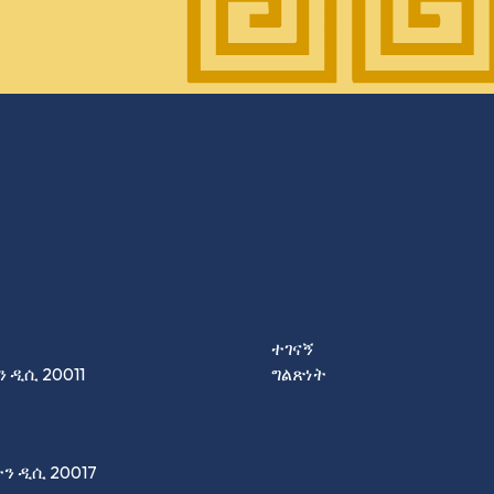
ተገናኝ
 ዲሲ 20011
ግልጽነት
ተን ዲሲ 20017