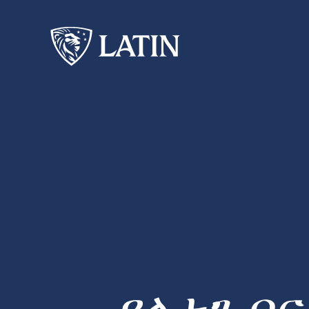
የላቲን ቦ