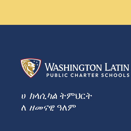
ሀ
ክላሲካል
ትምህርት
ለ
ዘመናዊ
ዓለም