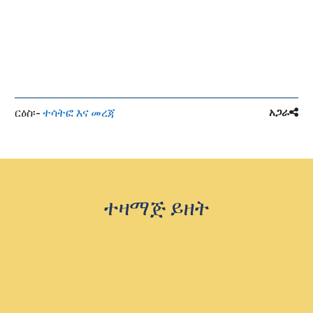
2ndPFAUnifo
ሶንያ ማክካል-
ዩኒፎርም POC
rm@latinpcs.
ሼፈርድ
org
ርዕስ፡-
ተሳትፎ እና መረጃ
አጋራ
ተዛማጅ ይዘት