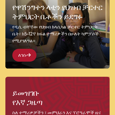
የዋሽንግተን ላቲን የህዝብ ቻርተር
ትምህርት ቤቶችን ይደግፉ
የዲሲ ብቸኛው የህዝብ ክላሲካል ቻርተር ትምህርት
ቤት፣ ከ5-12ኛ ክፍል ተማሪዎችን በሁለት ካምፓሶች
የሚያገለግል።
ለገሱ
ይመዝገቡ
የእኛ ጋዜጣ
ስለ ተማሪዎቻችን ፣ መምህራን እና ፕሮግራሞች ዜና