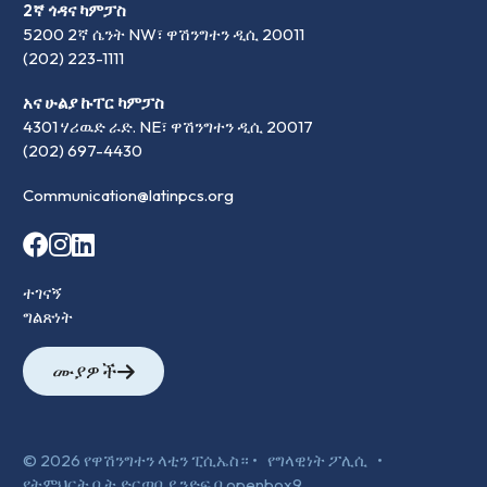
2ኛ ጎዳና ካምፓስ
5200 2ኛ ሴንት NW፣ ዋሽንግተን ዲሲ 20011
(202) 223-1111
አና ሁልያ ኩፐር ካምፓስ
4301 ሃሪዉድ ራድ. NE፣ ዋሽንግተን ዲሲ 20017
(202) 697-4430
Communication@latinpcs.org
ተገናኝ
ግልጽነት
ሙያዎች
© 2026 የዋሽንግተን ላቲን ፒሲኤስ። •
የግላዊነት ፖሊሲ
•
የትምህርት ቤት ድርጣቢያ ንድፍ በ openbox9