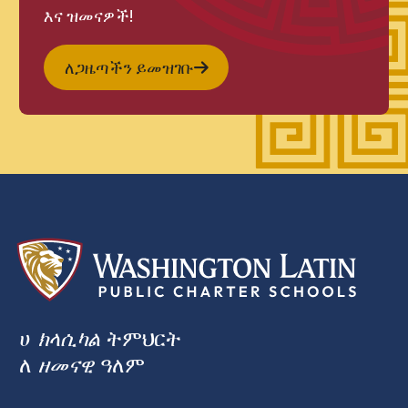
እና ዝመናዎች!
ለጋዜጣችን ይመዝገቡ
ሀ
ክላሲካል
ትምህርት
ለ
ዘመናዊ
ዓለም